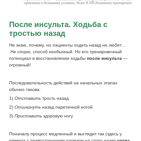
практики в домашних условиях, более 8.500 домашних тренировок
После инсульта. Ходьба с
тростью назад
Не знаю, почему, но пациенты ходить назад не любят…
Не спорю, способ необычный. Но его тренировочный
потенциал в восстановлении ходьбы
после инсульта
—
огромный!
Последовательность действий на начальных этапах
обычно такова:
1)
Отставить
трость назад
2)
Отшагнуть
назад паретичной ногой
3)
Приставить
здоровую ногу
Поначалу процесс медленный и выглядит так (здесь у
клиента c правосторонним парезом на стопу надет
ортез