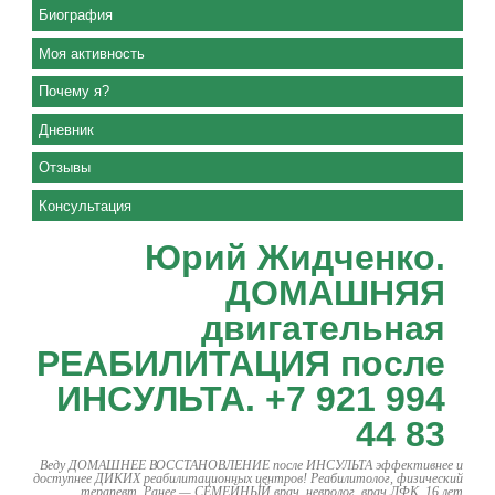
Биография
Моя активность
Почему я?
Дневник
Отзывы
Консультация
Юрий Жидченко.
ДОМАШНЯЯ
двигательная
РЕАБИЛИТАЦИЯ после
ИНСУЛЬТА. +7 921 994
44 83
Веду ДОМАШНЕЕ ВОССТАНОВЛЕНИЕ после ИНСУЛЬТА эффективнее и
доступнее ДИКИХ реабилитационных центров! Реабилитолог, физический
терапевт. Ранее — СЕМЕЙНЫЙ врач, невролог, врач ЛФК. 16 лет