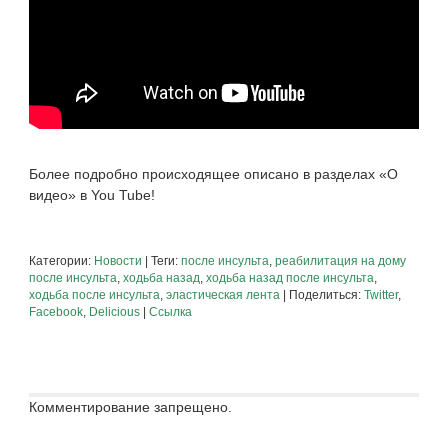
Более подробно происходящее описано в разделах «О
видео» в You Tube!
Категории:
Новости
| Теги:
после инсульта
,
реабилитация на дому
после инсульта
,
ходьба назад
,
ходьба назад после инсульта
,
ходьба после инсульта
,
эластическая лента
| Поделиться:
Twitter
,
Facebook
,
Delicious
|
Ссылка
Комментирование запрещено.