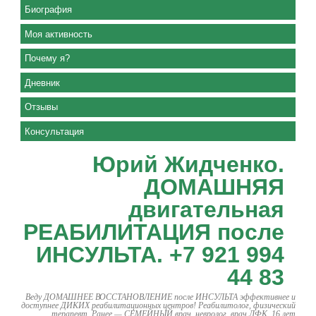
Биография
Моя активность
Почему я?
Дневник
Отзывы
Консультация
Юрий Жидченко.
ДОМАШНЯЯ
двигательная
РЕАБИЛИТАЦИЯ после
ИНСУЛЬТА. +7 921 994
44 83
Веду ДОМАШНЕЕ ВОССТАНОВЛЕНИЕ после ИНСУЛЬТА эффективнее и
доступнее ДИКИХ реабилитационных центров! Реабилитолог, физический
терапевт. Ранее — СЕМЕЙНЫЙ врач, невролог, врач ЛФК. 16 лет