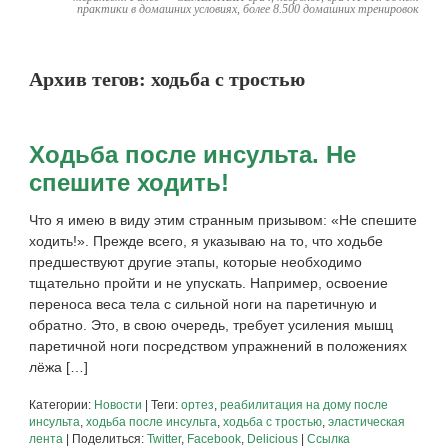
практики в домашних условиях, более 8.500 домашних тренировок
Архив тегов:
ходьба с тростью
Ходьба после инсульта. Не
спешите ходить!
Что я имею в виду этим странным призывом: «Не спешите
ходить!». Прежде всего, я указываю на то, что ходьбе
предшествуют другие этапы, которые необходимо
тщательно пройти и не упускать. Например, освоение
переноса веса тела с сильной ноги на паретичную и
обратно. Это, в свою очередь, требует усиления мышц
паретичной ноги посредством упражнений в положениях
лёжа […]
Категории:
Новости
| Теги:
ортез
,
реабилитация на дому после
инсульта
,
ходьба после инсульта
,
ходьба с тростью
,
эластическая
лента
| Поделиться:
Twitter
,
Facebook
,
Delicious
|
Ссылка