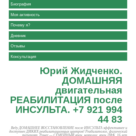
Биография
Моя активность
Почему я?
Дневник
Отзывы
Консультация
Юрий Жидченко.
ДОМАШНЯЯ
двигательная
РЕАБИЛИТАЦИЯ после
ИНСУЛЬТА. +7 921 994
44 83
Веду ДОМАШНЕЕ ВОССТАНОВЛЕНИЕ после ИНСУЛЬТА эффективнее и
доступнее ДИКИХ реабилитационных центров! Реабилитолог, физический
терапевт. Ранее — СЕМЕЙНЫЙ врач, невролог, врач ЛФК. 16 лет