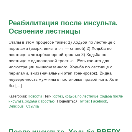
Реабилитация после инсульта.
Освоение лестницы
Этапы в этом процессе такие: 1) Ходьба по лестнице с
перилами (вверх, вниз, в т.ч. — спиной) 2) Ходьба по
лестнице с четырёхопорной тростью 3) Ходьба по
лестнице с одноопорной тростью Есть кое-что для
иллюстрации вышесказанного. Ходьба по лестнице с
перилами, вниз (начальный этап тренировок). Видна
неуверенность мужчины в постановке правой ноги. Хотя
Вы […]
Категории:
Новости
| Теги:
ортез
,
ходьба по лестнице
,
ходьба после
инсульта
,
ходьба с тростью
| Поделиться:
Twitter
,
Facebook
,
Delicious
|
Ссылка
После инсульта. Ходьба ВВЕРХ