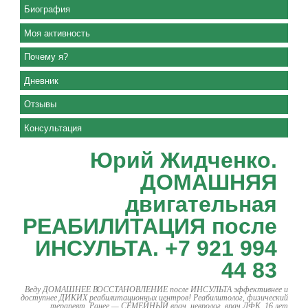
Биография
Моя активность
Почему я?
Дневник
Отзывы
Консультация
Юрий Жидченко.
ДОМАШНЯЯ
двигательная
РЕАБИЛИТАЦИЯ после
ИНСУЛЬТА. +7 921 994
44 83
Веду ДОМАШНЕЕ ВОССТАНОВЛЕНИЕ после ИНСУЛЬТА эффективнее и
доступнее ДИКИХ реабилитационных центров! Реабилитолог, физический
терапевт. Ранее — СЕМЕЙНЫЙ врач, невролог, врач ЛФК. 16 лет