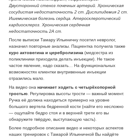
Двусторонний стеноз почечных артерий. Хроническая
сосудистая недостаточность 2 ст. Дислипидемия 2 ст.
Ишемическая болезнь сердца. Атеросклеротический
кардиосклероз. Хроническая сердечная
недостаточность 2А ст.
После выписки Тамару Ильиничну посетил невролог,
назначил повторные анализы. Пациентка получила также
курс актовегина и церебролизина
(медсестра из
поликлиники приходила делать инъекции). Не такое
частое явление, надо сказать… На функциональных
возможностях клиентки внутривенные инъекции
отразились мало.
На видео она
начинает
ходить с четырёхопорной
тростью
. Регулировка высоты трости — важный момент.
Ручка её должна находиться примерно на уровне
большого вертела бедренной кости (найти его несложно
— ощупайте бедро стоя и в верхней трети его вы
обнаружите твёрдую, выступающую часть).
Более подробное описание видео и некоторых аспектов
наших тренировок с Тамарой Ильиничной Вы найдёте