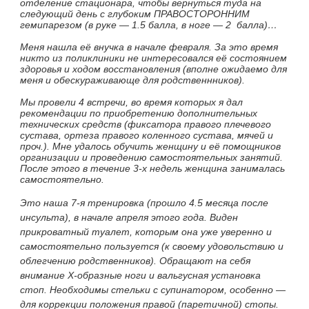
отделение стационара, чтобы вернуться туда на
следующий день с глубоким ПРАВОСТОРОННИМ
гемипарезом (в руке — 1.5 балла, в ноге — 2 балла)…
Меня нашла её внучка в начале февраля. За это время
никто из поликлиники не интересовался её состоянием
здоровья и ходом восстановления (вполне ожидаемо для
меня и обескураживающе для родственнников).
Мы провели 4 встречи, во время которых я дал
рекомендации по приобретению дополнительных
технических средств (фиксатора правого плечевого
сустава, ортеза правого коленного сустава, мячей и
проч.). Мне удалось обучить женщину и её помощников
организации и проведению самостоятельных занятий.
После этого в течение 3-х недель женщина занималась
самостоятельно.
Это наша 7-я тренировка (прошло 4.5 месяца после
инсульта), в начале апреля этого года. Виден
прикроватный туалет, которым она уже уверенно и
самостоятельно пользуется (к своему удовольствию и
облегчению родственников). Обращают на себя
внимание Х-образные ноги и вальгусная установка
стоп. Необходимы стельки с супинатором, особенно —
для коррекции положения правой (паретичной) стопы.