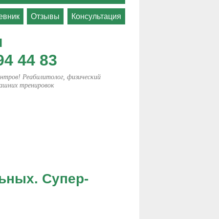
евник
Отзывы
Консультация
я
4 44 83
ров! Реабилитолог, физический
машних тренировок
ьных. Супер-