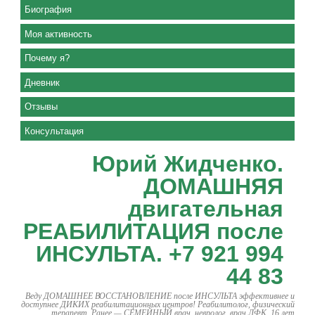
Биография
Моя активность
Почему я?
Дневник
Отзывы
Консультация
Юрий Жидченко.
ДОМАШНЯЯ
двигательная
РЕАБИЛИТАЦИЯ после
ИНСУЛЬТА. +7 921 994
44 83
Веду ДОМАШНЕЕ ВОССТАНОВЛЕНИЕ после ИНСУЛЬТА эффективнее и
доступнее ДИКИХ реабилитационных центров! Реабилитолог, физический
терапевт. Ранее — СЕМЕЙНЫЙ врач, невролог, врач ЛФК. 16 лет